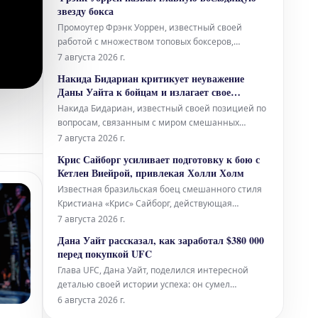
Билал Хасан, молодой боец, который полон
звезду бокса
решимости войти в историю как первая крупная
Промоутер Фрэнк Уоррен, известный своей
звезда из Индонезии в Абсолютном бойцовском
работой с множеством топовых боксеров,
чемпиона
поделился своим мнением о том, кто является
7 августа 2026 г.
самой "горячей" восходящей звездой в мире
Накида Бидариан критикует неуважение
бокса на данный момент. Хотя он прямо не
Даны Уайта к бойцам и излагает свое
назвал имя, его слова заставили многих
видение MVP MMA
Накида Бидариан, известный своей позицией по
предположить, что речь идет о юном даровании
вопросам, связанным с миром смешанных
Мозе
единоборств, высказал резкую критику в адрес
7 августа 2026 г.
главы UFC Даны Уайта. По мнению Бидариана,
Крис Сайборг усиливает подготовку к бою с
поведение Уайта демонстрирует явное
Кетлен Виейрой, привлекая Холли Холм
"неуважение" к бойцам. Он считает, что такое
Известная бразильская боец смешанного стиля
отношение недопустимо для лидера индустрии
Кристиана «Крис» Сайборг, действующая
чемпионка PFL в женском полулегком весе,
7 августа 2026 г.
готовится к своему следующему поединку против
Дана Уайт рассказал, как заработал $380 000
бразильянки Кетлен Виейры. Для повышения
перед покупкой UFC
уровня своей подготовки Сайборг пригласила в
Глава UFC, Дана Уайт, поделился интересной
свой тренировочный лагерь бывшую чемпио
деталью своей истории успеха: он сумел
заработать внушительную сумму в 380 000
6 августа 2026 г.
долларов еще до того, как приобрел свою долю в