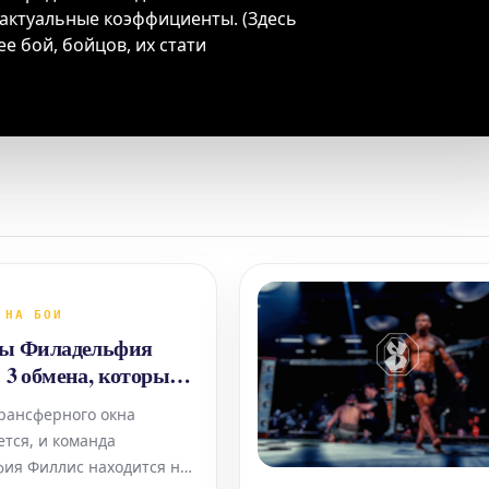
 актуальные коэффициенты. (Здесь
 бой, бойцов, их стати
 НА БОИ
зы Филадельфия
 3 обмена, которые
овершить
рансферного окна
тся, и команда
ия Филлис находится на