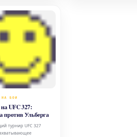
для поклонников смешанных
единоборств, так и для любит
ставок. Кертис Блэйдс: Непо
 НА БОИ
 на UFC 327:
а против Ульберга
ий турнир UFC 327
захватывающее