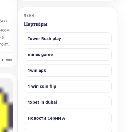
промоушене. Этот факт проливает свет на его
финансовую подготовку к одной из самых
значимых сделок в истории смешанных единоб
МЕНЮ
,
Партнёры
 на
исом
на
Tower Rush play
тоится
 быть
mines game
1 МИН
ень
1win apk
жать
их
1 win coin flip
льные
1xbet in dubai
Новости Серии А