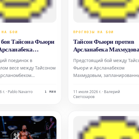
 НА БОИ
ПРОГНОЗЫ НА БОИ
 боя Тайсона Фьюри
Тайсон Фьюри против
Арсланабека
Арсланабека Махмудова
ва: время начала,
Анализ и Прогноз от
ий поединок в
Предстоящий бой между Тайс
иенты и андеркард
Эксперта
лом весе между Тайсоном
Фьюри и Арсланабеком
Арсланомбеком
Махмудовым, запланированн
ым вызывает большой
11 апреля, вызывает большой
 поклонников бокса.
интерес у поклонников бокса.
 г. · Pablo Navarro
11 июля 2026 г. · Валерий
1 МИН
Светозаров
предлагают свои
поединок обещает быть
на этот захватывающий
захватывающим, и эксперты 
изируя сильные и слабые
активно анализируют шансы 
аждого спортсмена.
спортсменов. По данным
на бой Большинство
букмекерских контор, Тайсон
считается ф