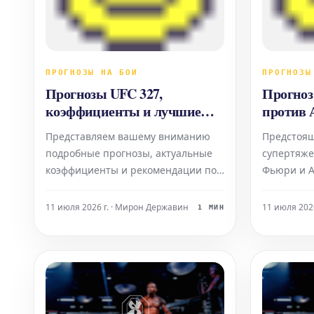
ПРОГНОЗЫ НА БОИ
ПРОГНОЗЫ
Прогнозы UFC 327,
Прогноз
коэффициенты и лучшие
против 
ставки на турнир в Майами
Махмудо
Представляем вашему вниманию
Предстоящ
коэффиц
подробные прогнозы, актуальные
супертяже
коэффициенты и рекомендации по
Фьюри и 
лучшим ставкам на предстоящий
Махмудов
турнир UFC 327, который состоится
интерес у
11 июля 2026 г. · Мирон Державин
11 июля 2026
1 МИН
в Майами. Эксперты
Эксперты 
проанализировали предстоящие
прогнозы 
поединки, чтобы помочь вам
бой, анал
сделать наиболее выгодные ставки.
стороны к
На этой странице вы найдете: П
Прогнозы 
анали