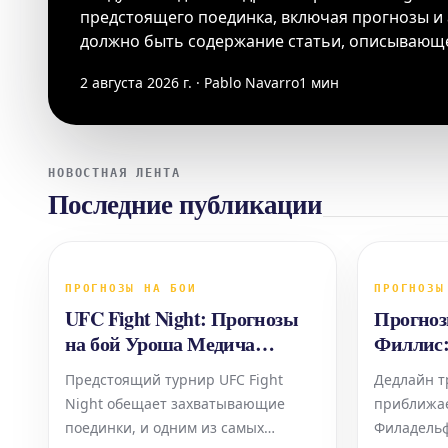
предстоящего поединка, включая прогнозы и
должно быть содержание статьи, описывающее
2 августа 2026 г. · Pablo Navarro
1 мин
НОВОСТНАЯ ЛЕНТА
Последние публикации
ПРОГНОЗЫ НА БОИ
ПРОГНОЗЫ
UFC Fight Night: Прогнозы
Прогно
на бой Уроша Медича
Филлис:
против Даниэля Родригеса
стоит с
Предстоящий турнир UFC Fight
Дедлайн т
Night обещает захватывающие
приближае
поединки, и одним из самых
Филадельф