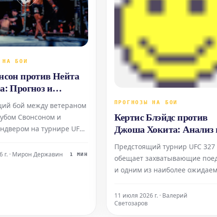
 НА БОИ
нсон против Нейта
а: Прогноз и
иенты на бой UFC
ПРОГНОЗЫ НА БОИ
ий бой между ветераном
Кертис Блэйдс против
Кубом Свонсоном и
Джоша Хокита: Анализ 
ндвером на турнире UFC
прогнозы UFC 327
ет быть зрелищным. Оба
Предстоящий турнир UFC 327
естны своим агрессивным
6 г. · Мирон Державин
1 МИН
обещает захватывающие поед
стремлением к финишу,
и одним из наиболее ожидае
т этот поединок
является противостояние
ьно одним из самых
тяжеловесов Кертиса Блэйдса
11 июля 2026 г. · Валерий
ющих вечера. Анализ
Светозаров
Джоша Хокита. Этот бой
уб Свонсо
представляет особый интерес