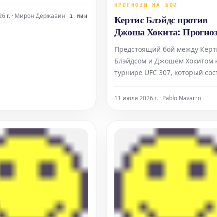
. После нескольких
ПРОГНОЗЫ НА БОИ
когда команда показала
026 г. · Мирон Державин
Кертис Блэйдс против
1 МИН
, но не смогла достичь
Джоша Хокита: Прогноз
чки, это лето
ставки и коэффициенты
яет собой идеальную
Предстоящий бой между Керт
UFC 307
ть для руководства
Блэйдсом и Джошем Хокитом 
необходимые изменения.
турнире UFC 307, который сос
в субботу, 11 апреля, обещает
захватывающим. Оба бойца
11 июля 2026 г. · Pablo Navarro
демонстрируют высокий уров
подготовки и стремятся одер
победу. Давайте рассмотрим 
сильные стороны и потенциа
исходы. Ке