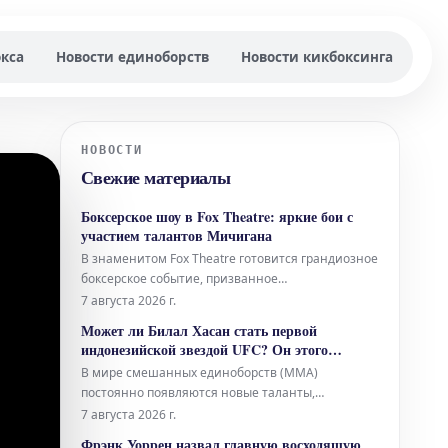
окса
Новости единоборств
Новости кикбоксинга
НОВОСТИ
Свежие материалы
Боксерское шоу в Fox Theatre: яркие бои с
участием талантов Мичигана
В знаменитом Fox Theatre готовится грандиозное
боксерское событие, призванное
продемонстрировать весь потенциал бойцов из
7 августа 2026 г.
штата Мичиган. Зрителей ожидают зрелищные
Может ли Билал Хасан стать первой
поединки с участием самых ярких
индонезийской звездой UFC? Он этого
представителей местного бокса, которые
добивается.
В мире смешанных единоборств (MMA)
сойдутся в противостояниях, обещающих стать
постоянно появляются новые таланты,
знаковыми.
стремящиеся заявить о себе на мировой арене.
7 августа 2026 г.
Одним из таких восходящих имен является
Фрэнк Уоррен назвал главную восходящую