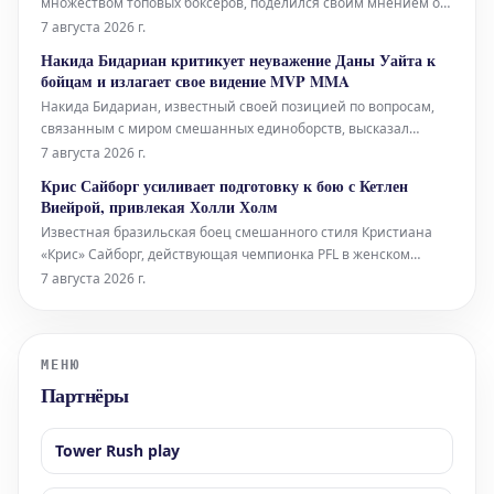
множеством топовых боксеров, поделился своим мнением о
том, кто является самой "горячей" восходящей звездой в
7 августа 2026 г.
мире бокса на данный момент. Хотя он прямо не назвал имя,
Накида Бидариан критикует неуважение Даны Уайта к
его слова заставили многих предположить, что речь идет о
бойцам и излагает свое видение MVP MMA
юном даровании Мозе
Накида Бидариан, известный своей позицией по вопросам,
связанным с миром смешанных единоборств, высказал
резкую критику в адрес главы UFC Даны Уайта. По мнению
7 августа 2026 г.
Бидариана, поведение Уайта демонстрирует явное
Крис Сайборг усиливает подготовку к бою с Кетлен
"неуважение" к бойцам. Он считает, что такое отношение
Виейрой, привлекая Холли Холм
недопустимо для лидера индустрии
Известная бразильская боец смешанного стиля Кристиана
«Крис» Сайборг, действующая чемпионка PFL в женском
полулегком весе, готовится к своему следующему поединку
7 августа 2026 г.
против бразильянки Кетлен Виейры. Для повышения уровня
своей подготовки Сайборг пригласила в свой тренировочный
лагерь бывшую чемпио
МЕНЮ
Партнёры
Tower Rush play