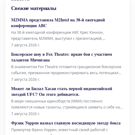
Свежие материалы
M2MMA представила M2Intel на 38-й ежегодной
конференции ABC
На 38-й ежегодной конференции ABC Крис Кэннон,
представитель M2MMA, выступил с презентацией,
посвященной революционной операционной системе
7 августа 2026 г.
M2Intel. Это событие стало площадкой для демонстрации
Боксерское шоу в Fox Theatre: яркие бои с участием
передовых разработок и их потенциального влияния на
талантов Мичигана
развитие отрасли. Выступление Криса Кэннона
В знаменитом Fox Theatre готовится грандиозное боксерское
событие, призванное продемонстрировать весь потенциал
бойцов из штата Мичиган. Зрителей ожидают зрелищные
7 августа 2026 г.
поединки с участием самых ярких представителей местного
Может ли Билал Хасан стать первой индонезийской
бокса, которые сойдутся в противостояниях, обещающих
звездой UFC? Он этого добивается.
стать знаковыми.
В мире смешанных единоборств (MMA) постоянно
появляются новые таланты, стремящиеся заявить о себе на
мировой арене. Одним из таких восходящих имен является
7 августа 2026 г.
Билал Хасан, молодой боец, который полон решимости войти
Фрэнк Уоррен назвал главную восходящую звезду бокса
в историю как первая крупная звезда из Индонезии в
Промоутер Фрэнк Уоррен, известный своей работой с
Абсолютном бойцовском чемпиона