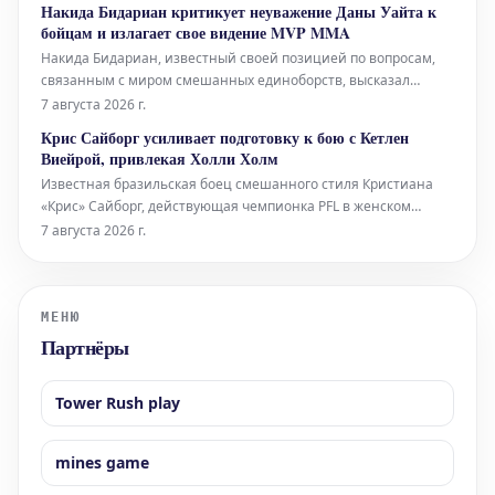
Накида Бидариан критикует неуважение Даны Уайта к
его слова заставили многих предположить, что речь идет о
бойцам и излагает свое видение MVP MMA
юном даровании Мозе
Накида Бидариан, известный своей позицией по вопросам,
связанным с миром смешанных единоборств, высказал
резкую критику в адрес главы UFC Даны Уайта. По мнению
7 августа 2026 г.
Бидариана, поведение Уайта демонстрирует явное
Крис Сайборг усиливает подготовку к бою с Кетлен
"неуважение" к бойцам. Он считает, что такое отношение
Виейрой, привлекая Холли Холм
недопустимо для лидера индустрии
Известная бразильская боец смешанного стиля Кристиана
«Крис» Сайборг, действующая чемпионка PFL в женском
полулегком весе, готовится к своему следующему поединку
7 августа 2026 г.
против бразильянки Кетлен Виейры. Для повышения уровня
своей подготовки Сайборг пригласила в свой тренировочный
лагерь бывшую чемпио
МЕНЮ
Партнёры
Tower Rush play
mines game