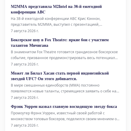
M2MMA представила M2Intel на 38-й ежегодной
конференции ABC
На 38-й ежегодной конференции ABC Крис Кэннон,
представитель M2MMA, выступил с презентацией,
посвященной революционной операционной системе
7 августа 2026 г.
M2Intel. Это событие стало площадкой для демонстрации
Боксерское шоу в Fox Theatre: яркие бои с участием
передовых разработок и их потенциального влияния на
талантов Мичигана
развитие отрасли. Выступление Криса Кэннона
В знаменитом Fox Theatre готовится грандиозное боксерское
событие, призванное продемонстрировать весь потенциал
бойцов из штата Мичиган. Зрителей ожидают зрелищные
7 августа 2026 г.
поединки с участием самых ярких представителей местного
Может ли Билал Хасан стать первой индонезийской
бокса, которые сойдутся в противостояниях, обещающих
звездой UFC? Он этого добивается.
стать знаковыми.
В мире смешанных единоборств (MMA) постоянно
появляются новые таланты, стремящиеся заявить о себе на
мировой арене. Одним из таких восходящих имен является
7 августа 2026 г.
Билал Хасан, молодой боец, который полон решимости войти
Фрэнк Уоррен назвал главную восходящую звезду бокса
в историю как первая крупная звезда из Индонезии в
Промоутер Фрэнк Уоррен, известный своей работой с
Абсолютном бойцовском чемпиона
множеством топовых боксеров, поделился своим мнением о
том, кто является самой "горячей" восходящей звездой в
7 августа 2026 г.
мире бокса на данный момент. Хотя он прямо не назвал имя,