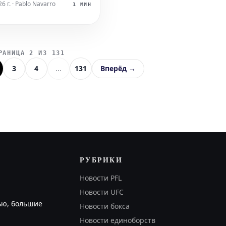
тояние между Урошем
6 г. · Pablo Navarro
1 МИН
 Даниэлем Родригесом.
и аналитики уже
ь своими прогнозами,
последние выступления
РАНИЦА 2 ИЗ 131
х статистику и сильные
3
4
...
131
Вперёд →
Ко
РУБРИКИ
Новости PFL
Новости UFC
ью, большие
Новости бокса
Новости единоборств