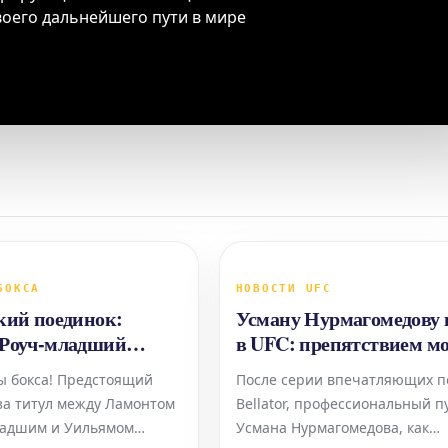
воего дальнейшего пути в мире
БОКСА
НОВОСТИ UFC
кий поединок:
Усману Нурмагомедову 
Роуч-младший
в UFC: препятствием м
Уильяма Зепеды -
стать Джейк Пол
ы бокса! Предстоящий
После серии впечатляющих п
е онлайн
за титул между Ламонтом
Bellator, профессиональный п
ладшим и Уильямом
Усмана Нурмагомедова, как