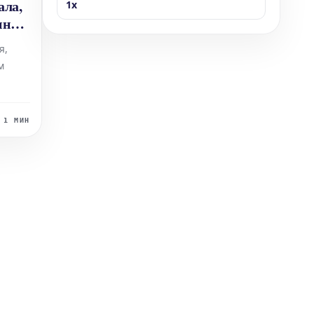
ала,
1x
ина и
я,
м
бое
о к
1 МИН
йцов
саева.
овные