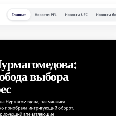
Главная
Новости PFL
Новости UFC
Новости б
урмагомедова:
обода выбора
ес
ана Нурмагомедова, племянника
но приобрела интригующий оборот.
стрирующий впечатляющие