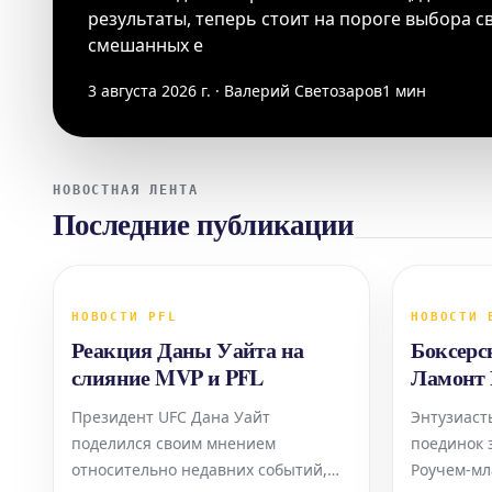
результаты, теперь стоит на пороге выбора с
смешанных е
3 августа 2026 г. · Валерий Светозаров
1 мин
НОВОСТНАЯ ЛЕНТА
Последние публикации
НОВОСТИ PFL
НОВОСТИ 
Реакция Даны Уайта на
Боксерс
слияние MVP и PFL
Ламонт 
против 
Президент UFC Дана Уайт
Энтузиаст
Смотрит
поделился своим мнением
поединок 
относительно недавних событий,
Роучем-м