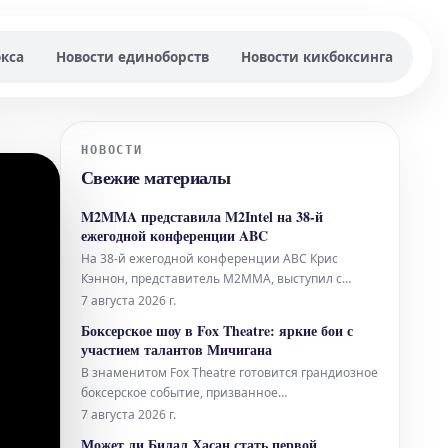
окса
Новости единоборств
Новости кикбоксинга
НОВОСТИ
Свежие материалы
M2MMA представила M2Intel на 38-й
ежегодной конференции ABC
На 38-й ежегодной конференции ABC Крис
Кэннон, представитель M2MMA, выступил с
презентацией, посвященной революционной
7 августа 2026 г.
операционной системе M2Intel. Это событие
Боксерское шоу в Fox Theatre: яркие бои с
стало площадкой для демонстрации передовых
участием талантов Мичигана
разработок и их потенциального влияния на
В знаменитом Fox Theatre готовится грандиозное
развитие отрасли. Выступление Криса Кэннона
боксерское событие, призванное
продемонстрировать весь потенциал бойцов из
7 августа 2026 г.
штата Мичиган. Зрителей ожидают зрелищные
Может ли Билал Хасан стать первой