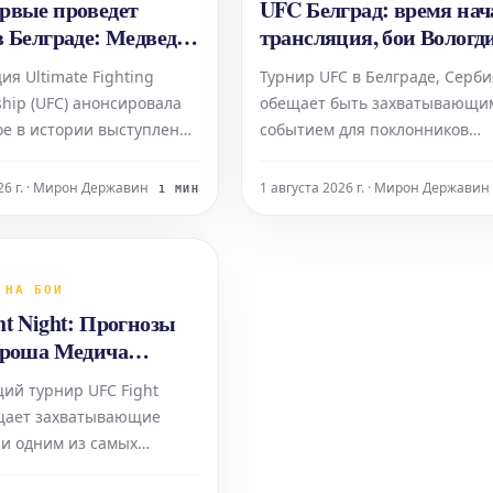
рвые проведет
UFC Белград: время нач
в Белграде: Медведев
трансляция, бои Вологд
Родригеса
Мусаева
ия Ultimate Fighting
Турнир UFC в Белграде, Серби
hip (UFC) анонсировала
обещает быть захватывающи
ое в истории выступление
событием для поклонников
Сербии, Белграде. Это
смешанных единоборств. Осо
танет значимой вехой для
внимание зрителей прикован
026 г. · Мирон Державин
1 августа 2026 г. · Мирон Державин
1 МИН
а и для бойцовского
выступлениям российских бо
а региона. В
Марка Вологдина и Тофика Му
ом поединке вечера
Время начала турнира и осн
я захватывающее
поединки запланированы на
 НА БОИ
ояние между рос
ht Night: Прогнозы
Уроша Медича
Даниэля Родригеса
ий турнир UFC Fight
щает захватывающие
 и одним из самых
 является