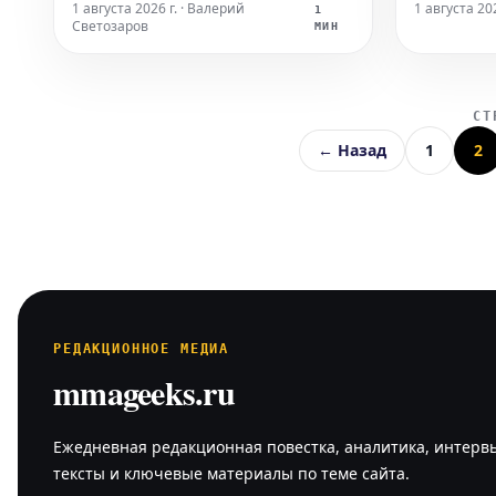
имеет опыт выступления на
противос
1 августа 2026 г. · Валерий
1 августа 202
1
Светозаров
профессиональном ринге,
Медичем и
МИН
подчеркнул, что организация
Эксперты 
должна ориентироваться не только
поделилис
на эффектные поединки, но и на
учитывая 
СТ
стремление к победе. Его
бойцов, и
← Назад
1
2
высказывание
стороны. 
РЕДАКЦИОННОЕ МЕДИА
mmageeks.ru
Ежедневная редакционная повестка, аналитика, интерв
тексты и ключевые материалы по теме сайта.