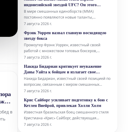
поединки с участием самых ярких
индонезийской звездой UFC? Он этого
представителей местного бокса, которые
добивается.
В мире смешанных единоборств (MMA)
сойдутся в противостояниях, обещающих стать
постоянно появляются новые таланты,
знаковыми.
стремящиеся заявить о себе на мировой арене.
7 августа 2026 г.
Одним из таких восходящих имен является
Фрэнк Уоррен назвал главную восходящую
Билал Хасан, молодой боец, который полон
звезду бокса
решимости войти в историю как первая крупная
Промоутер Фрэнк Уоррен, известный своей
звезда из Индонезии в Абсолютном бойцовском
работой с множеством топовых боксеров,
чемпиона
поделился своим мнением о том, кто является
7 августа 2026 г.
самой "горячей" восходящей звездой в мире
Накида Бидариан критикует неуважение
бокса на данный момент. Хотя он прямо не
Даны Уайта к бойцам и излагает свое
назвал имя, его слова заставили многих
видение MVP MMA
Накида Бидариан, известный своей позицией по
предположить, что речь идет о юном даровании
вопросам, связанным с миром смешанных
Мозе
единоборств, высказал резкую критику в адрес
7 августа 2026 г.
пора
главы UFC Даны Уайта. По мнению Бидариана,
Крис Сайборг усиливает подготовку к бою с
ожет
поведение Уайта демонстрирует явное
Кетлен Виейрой, привлекая Холли Холм
"неуважение" к бойцам. Он считает, что такое
обед в
Известная бразильская боец смешанного стиля
отношение недопустимо для лидера индустрии
Кристиана «Крис» Сайборг, действующая
уть
чемпионка PFL в женском полулегком весе,
7 августа 2026 г.
готовится к своему следующему поединку против