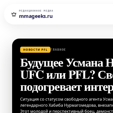
РЕДАКЦИОННОЕ МЕДИА
mmageeks.ru
НОВОСТИ PFL
ГЛАВНОЕ
Будущее Усмана Н
UFC или PFL? Св
подогревает интер
Ситуация со статусом свободного агента Усм
легендарного Хабиба Нурмагомедова, внезап
Этот молодой и перспективный боец, демон