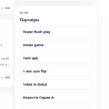
гично
бразильянки Кетлен Виейры. Для повышения
овский
уровня своей подготовки Сайборг пригласила в
1 МИН
стиль
свой тренировочный лагерь бывшую чемпио
МЕНЮ
ают
Партнёры
атом
 в
Tower Rush play
mines game
L
1win apk
 свой
се на
 в
1 win coin flip
стало
1 МИН
чера.
1xbet in dubai
Новости Серии А