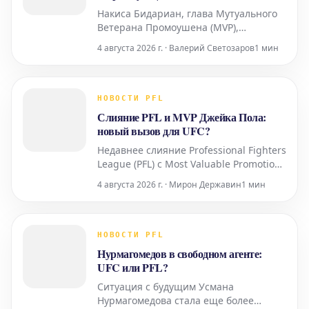
MMA, что является з
бойцам 50% выручки
Накиса Бидариан, глава Мутуального
Ветерана Промоушена (MVP),
подчеркнул огромную корпоративную
4 августа 2026 г. · Валерий Светозаров
1 мин
ценность, которую компания видит в
распределении 50% своей выручки
среди бойцов. Такая модель,
направленная на более справедливое
НОВОСТИ PFL
вознаграждение спортсменов, по
Слияние PFL и MVP Джейка Пола:
мнению Бидариана, является ключе
новый вызов для UFC?
Недавнее слияние Professional Fighters
League (PFL) с Most Valuable Promotions
(MVP) Джейка Пола стало очередным
4 августа 2026 г. · Мирон Державин
1 мин
свидетельством растущей
конвергенции мира бокса и
смешанных единоборств (MMA). Этот
шаг вызывает вопросы о способности
НОВОСТИ PFL
PFL бросить серьезный вызов
Нурмагомедов в свободном агенте:
действующему лидеру рынка – Ultima
UFC или PFL?
Ситуация с будущим Усмана
Нурмагомедова стала еще более