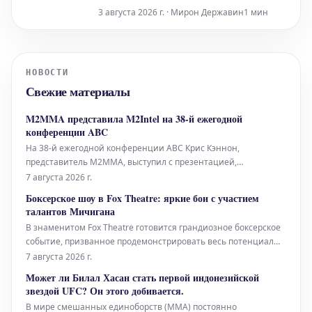
интригующей, поскольку боец теперь
3 августа 2026 г. · Мирон Державин
1 мин
находится в статусе свободного агента.
Это открывает двери для двух ведущих
промоушенов смешанных
единоборств: Ultimate Fighting
НОВОСТИ
Championship (UFC) и Professional
Свежие материалы
Fighters League (PFL). В последнее
M2MMA представила M2Intel на 38-й ежегодной
конференции ABC
На 38-й ежегодной конференции ABC Крис Кэннон,
представитель M2MMA, выступил с презентацией,
посвященной революционной операционной системе
7 августа 2026 г.
M2Intel. Это событие стало площадкой для демонстрации
Боксерское шоу в Fox Theatre: яркие бои с участием
передовых разработок и их потенциального влияния на
талантов Мичигана
развитие отрасли. Выступление Криса Кэннона
В знаменитом Fox Theatre готовится грандиозное боксерское
событие, призванное продемонстрировать весь потенциал
бойцов из штата Мичиган. Зрителей ожидают зрелищные
7 августа 2026 г.
поединки с участием самых ярких представителей местного
Может ли Билал Хасан стать первой индонезийской
бокса, которые сойдутся в противостояниях, обещающих
звездой UFC? Он этого добивается.
стать знаковыми.
В мире смешанных единоборств (MMA) постоянно