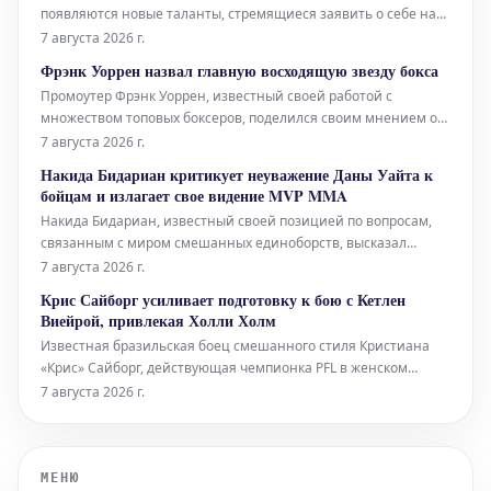
появляются новые таланты, стремящиеся заявить о себе на
мировой арене. Одним из таких восходящих имен является
7 августа 2026 г.
Билал Хасан, молодой боец, который полон решимости войти
Фрэнк Уоррен назвал главную восходящую звезду бокса
в историю как первая крупная звезда из Индонезии в
Промоутер Фрэнк Уоррен, известный своей работой с
Абсолютном бойцовском чемпиона
множеством топовых боксеров, поделился своим мнением о
том, кто является самой "горячей" восходящей звездой в
7 августа 2026 г.
мире бокса на данный момент. Хотя он прямо не назвал имя,
Накида Бидариан критикует неуважение Даны Уайта к
его слова заставили многих предположить, что речь идет о
бойцам и излагает свое видение MVP MMA
юном даровании Мозе
Накида Бидариан, известный своей позицией по вопросам,
связанным с миром смешанных единоборств, высказал
резкую критику в адрес главы UFC Даны Уайта. По мнению
7 августа 2026 г.
Бидариана, поведение Уайта демонстрирует явное
Крис Сайборг усиливает подготовку к бою с Кетлен
"неуважение" к бойцам. Он считает, что такое отношение
Виейрой, привлекая Холли Холм
недопустимо для лидера индустрии
Известная бразильская боец смешанного стиля Кристиана
«Крис» Сайборг, действующая чемпионка PFL в женском
полулегком весе, готовится к своему следующему поединку
7 августа 2026 г.
против бразильянки Кетлен Виейры. Для повышения уровня
своей подготовки Сайборг пригласила в свой тренировочный
лагерь бывшую чемпио
МЕНЮ