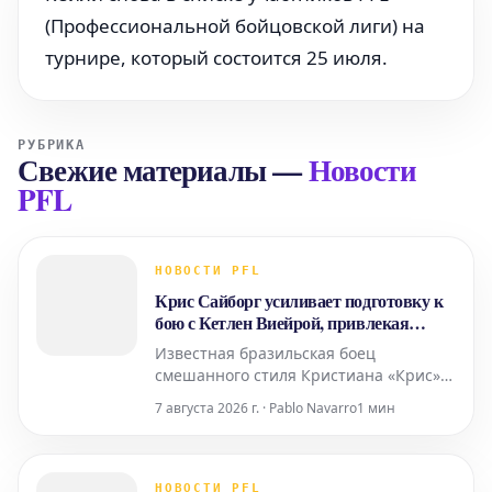
(Профессиональной бойцовской лиги) на
турнире, который состоится 25 июля.
РУБРИКА
Свежие материалы
—
Новости
PFL
НОВОСТИ PFL
Крис Сайборг усиливает подготовку к
бою с Кетлен Виейрой, привлекая
Холли Холм
Известная бразильская боец
смешанного стиля Кристиана «Крис»
Сайборг, действующая чемпионка PFL
7 августа 2026 г. · Pablo Navarro
1 мин
в женском полулегком весе, готовится
к своему следующему поединку против
бразильянки Кетлен Виейры. Для
повышения уровня своей подготовки
НОВОСТИ PFL