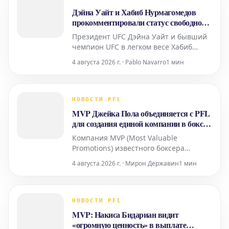
Сайборг пригласила в свой
Дэйна Уайт и Хабиб Нурмагомедов
тренировочный лагерь бывшую
прокомментировали статус свободного
чемпио
агента Усмана Нурмагомедова
Президент UFC Дэйна Уайт и бывший
чемпион UFC в легком весе Хабиб
Нурмагомедов высказались по поводу
4 августа 2026 г. · Pablo Navarro
1 мин
того, что Усман Нурмагомедов,
младший брат Хабиба, стал свободным
агентом. Это означает, что Усман
теперь может вести переговоры с
НОВОСТИ PFL
любыми промоушенами, в том числе и
MVP Джейка Пола объединяется с PFL
с UFC. Усман Нурмагоме
для создания единой компании в боксе
и MMA
Компания MVP (Most Valuable
Promotions) известного боксера
Джейка Пола и лига смешанных
4 августа 2026 г. · Мирон Державин
1 мин
единоборств Professional Fighters
League (PFL) объявили о
стратегическом слиянии. Это
объединение призвано создать новую
НОВОСТИ PFL
мощную организацию, охватывающую
MVP: Накиса Бидариан видит
как профессиональный бокс, так и
«огромную ценность» в выплате